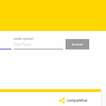
onde quiser:
buscar
compartilhar