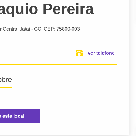
aquio Pereira
r Central,
Jataí
- GO,
CEP: 75800-003
ver telefone
obre
e este local