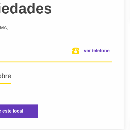
riedades
 MA,
ver telefone
obre
e este local