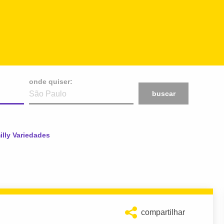
onde quiser:
buscar
ual:
illy Variedades
compartilhar