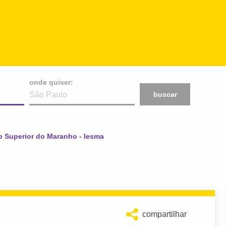
onde quiser:
buscar
no Superior do Maranho - Iesma
compartilhar