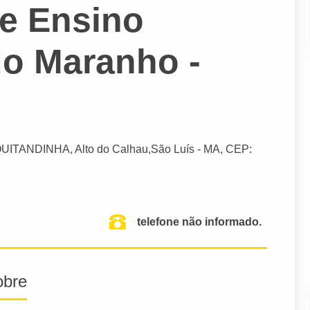
de Ensino
do Maranho -
.QUITANDINHA, Alto do Calhau,
São Luís
- MA,
CEP:
telefone não informado.
obre