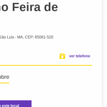
o Feira de
São Luís
- MA,
CEP: 65061-520
ver telefone
obre
e este local