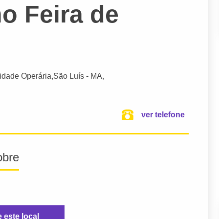
o Feira de
Cidade Operária,
São Luís
- MA,
ver telefone
obre
e este local