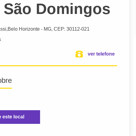
a São Domingos
ssi,
Belo Horizonte
- MG,
CEP: 30112-021
s
ver telefone
obre
e este local