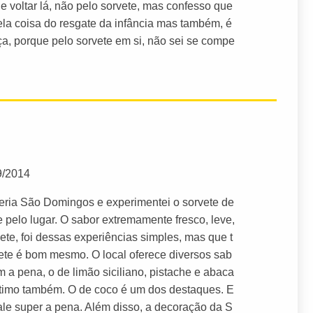
de voltar lá, não pelo sorvete, mas confesso que
ela coisa do resgate da infância mas também, é
a, porque pelo sorvete em si, não sei se compe
9/2014
teria São Domingos e experimentei o sorvete de
pelo lugar. O sabor extremamente fresco, leve,
vete, foi dessas experiências simples, mas que t
te é bom mesmo. O local oferece diversos sab
m a pena, o de limão siciliano, pistache e abaca
 ótimo também. O de coco é um dos destaques. E
 Vale super a pena. Além disso, a decoração da S