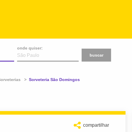
onde quiser:
buscar
orveterias
Atual:
Sorveteria São Domingos
compartilhar