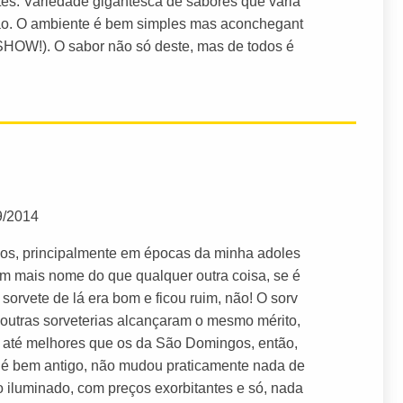
tes. Variedade gigantesca de sabores que varia
ção. O ambiente é bem simples mas aconchegant
 (SHOW!). O sabor não só deste, mas de todos é
9/2014
gos, principalmente em épocas da minha adoles
m mais nome do que qualquer outra coisa, se é
orvete de lá era bom e ficou ruim, não! O sorv
outras sorveterias alcançaram o mesmo mérito,
o até melhores que os da São Domingos, então,
 é bem antigo, não mudou praticamente nada de
 iluminado, com preços exorbitantes e só, nada