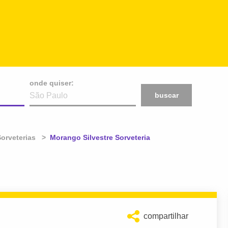
onde quiser:
buscar
orveterias
Atual:
Morango Silvestre Sorveteria
compartilhar