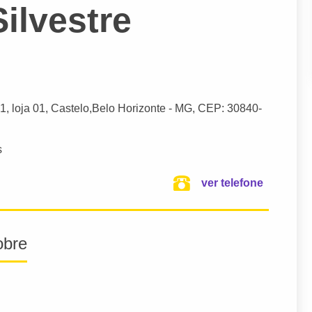
ilvestre
1, loja 01, Castelo,
Belo Horizonte
- MG,
CEP: 30840-
s
ver telefone
obre