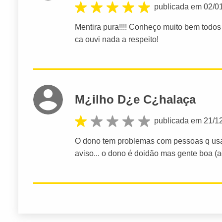
publicada em 02/0
Mentira pura!!!! Conheço muito bem todos 
ca ouvi nada a respeito!
M¿ilho D¿e C¿halaça
publicada em 21/1
O dono tem problemas com pessoas q usa
aviso... o dono é doidão mas gente boa (a