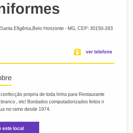
Uniformes
 Santa Efigênia,
Belo Horizonte
- MG,
CEP: 30150-283
ver telefone
obre
 confecção propria de toda linha para Restaurante
a de branco , etc! Bordados computadorizados feitos n
atua no ramo desde 1974.
e este local