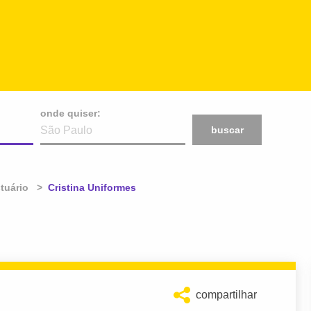
onde quiser:
buscar
tuário
Atual:
Cristina Uniformes
compartilhar