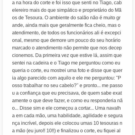
a na hora do corte e foi isso que senti no Tiago, cab
elereiro mais do que simpático e proprietário do Mã
os de Tesoura. O ambiente do salão não é muito gr
ande, ainda mais que geralmente fica cheio, mas o
atendimento, de todos os funcionários ali é excepci
onal, mesmo que demore um pouco do seu horário
marcado o atendimento não permite que nos decep
cionemos. Da primeira vez que estive lá, assim que
sentei na cadeira e o Tiago me perguntou como eu
queria o corte, eu mostrei uma foto e disse que quer
ia algo parecido com aquilo e ele me perguntou: ''P
osso trabalhar no seu cabelo?'' e pronto... me passo
u a confiança que eu precisava, de quem sabe exat
amente o que deve fazer, e como eu responderia nã
o... Disse sim e ele começou a cortar... Uma navalh
a em cada mão, uma habilidade, agilidade e segura
nça incrível, depois ele colocou umas 10 tesouras n
a mão (eu juro!! 10!!) e finalizou o corte, eu fiquei al