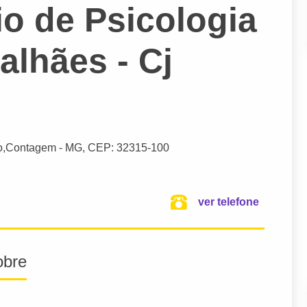
io de Psicologia
alhães - Cj
o,
Contagem
- MG,
CEP: 32315-100
ver telefone
obre