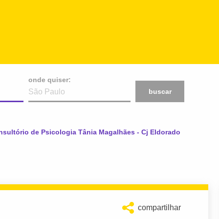
onde quiser:
buscar
al:
sultório de Psicologia Tânia Magalhães - Cj Eldorado
compartilhar