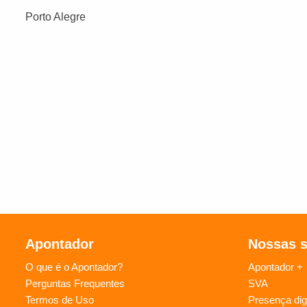
Porto Alegre
Apontador
Nossas 
O que é o Apontador?
Apontador +
Perguntas Frequentes
SVA
Termos de Uso
Presença digi