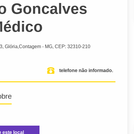
lo Goncalves
Médico
3, Glória,
Contagem
- MG,
CEP: 32310-210
telefone não informado.
obre
e este local