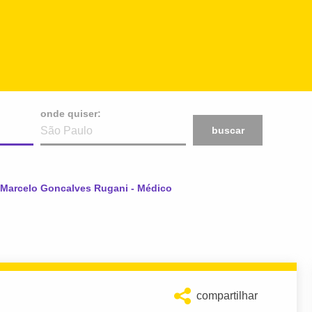
onde quiser:
buscar
al:
 Marcelo Goncalves Rugani - Médico
compartilhar