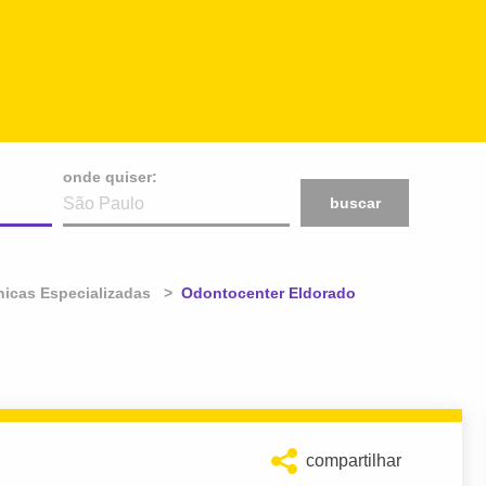
onde quiser:
buscar
nicas Especializadas
Atual:
Odontocenter Eldorado
compartilhar