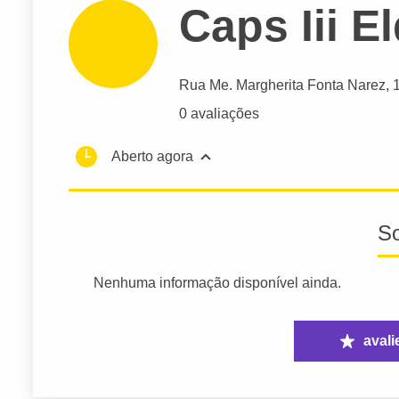
Caps Iii E
Rua Me. Margherita Fonta Narez
, 
0 avaliações
Aberto agora
S
Nenhuma informação disponível ainda.
avali