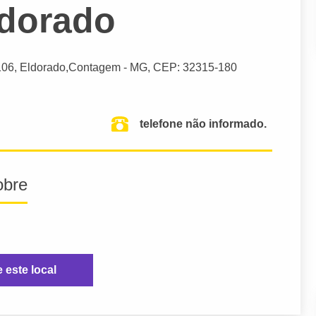
ldorado
106, Eldorado,
Contagem
- MG,
CEP: 32315-180
telefone não informado.
obre
e este local