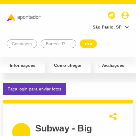
São Paulo, SP
Contagem
Bares e Restaurantes
Informações
Como chegar
Avaliações
Faça login para enviar fotos
Subway - Big