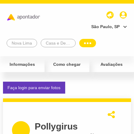
São Paulo, SP
Nova Lima
Casa e Decoração
Informações
Como chegar
Avaliações
Faça login para enviar fotos
Pollygirus