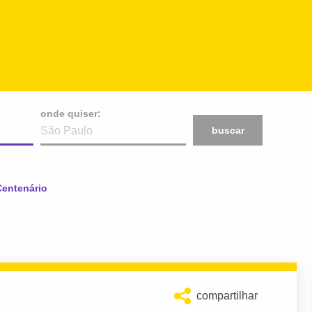
onde quiser:
buscar
Centenário
compartilhar