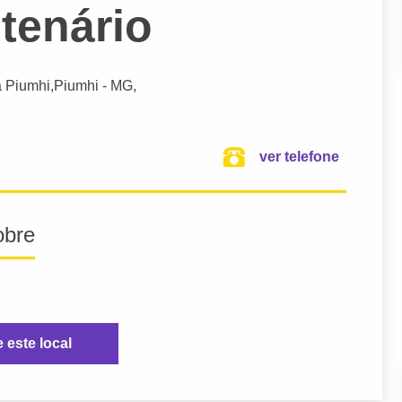
tenário
a Piumhi,
Piumhi
- MG,
ver telefone
obre
e este local