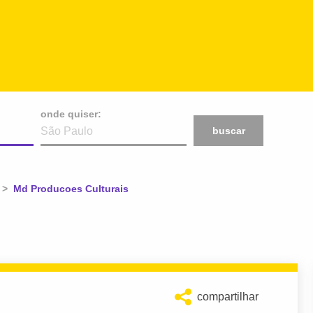
onde quiser:
buscar
Atual:
Md Producoes Culturais
compartilhar