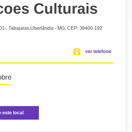
oes Culturais
01-, Tabajaras,
Uberlândia
- MG,
CEP: 38400-192
ver telefone
obre
e este local