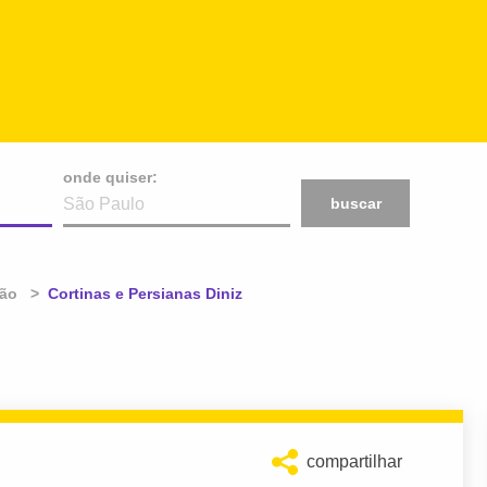
onde quiser:
buscar
ão
Atual:
Cortinas e Persianas Diniz
compartilhar