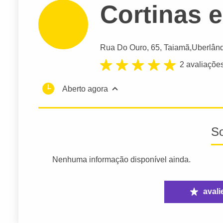
Cortinas e
Rua Do Ouro
, 65, Taiamã,
Uberlân
2 avaliaçõe
Aberto agora
S
Nenhuma informação disponível ainda.
avali