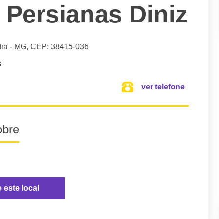
 Persianas Diniz
dia
- MG,
CEP: 38415-036
s
ver telefone
obre
e este local