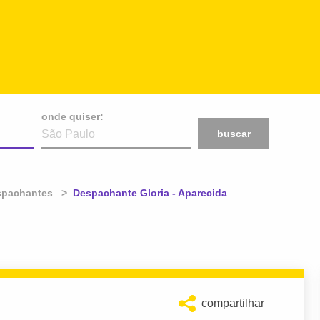
onde quiser:
buscar
spachantes
Atual:
Despachante Gloria - Aparecida
compartilhar