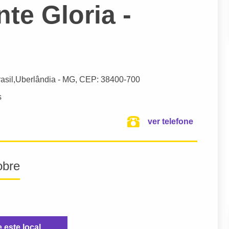
te Gloria -
asil,
Uberlândia
- MG,
CEP: 38400-700
s
ver telefone
obre
e este local