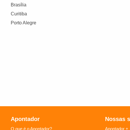
Brasília
Curitiba
Porto Alegre
Apontador
Nossas 
O que é o Apontador?
Apontador +