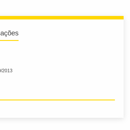
iações
9/2013