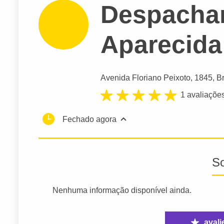
Despachan
Aparecida
Avenida Floriano Peixoto
, 1845, Br
1 avaliaçõe
Fechado agora
S
Nenhuma informação disponível ainda.
avali