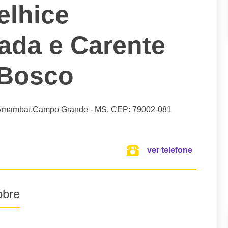
elhice
da e Carente
 Bosco
 Amambaí,
Campo Grande
- MS,
CEP: 79002-081
ver telefone
obre