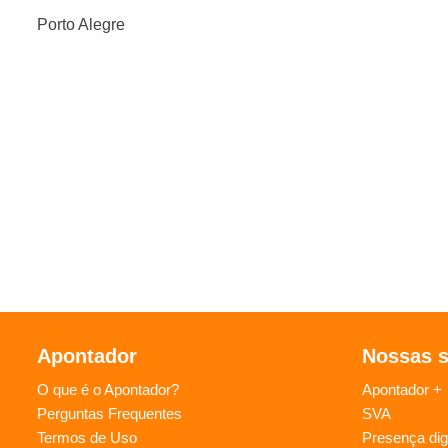
Porto Alegre
Apontador
Nossas 
O que é o Apontador?
Apontador +
Perguntas Frequentes
SVA
Termos de Uso
Presença digi