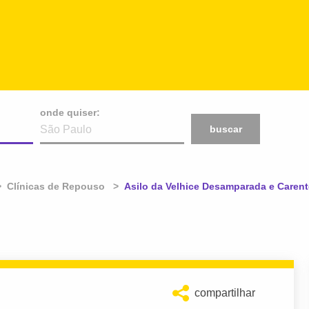
onde quiser:
buscar
Clínicas de Repouso
Atual:
Asilo da Velhice Desamparada e Caren
compartilhar