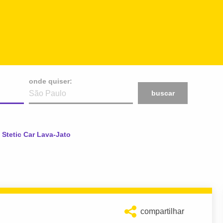
onde quiser:
buscar
Atual:
Stetic Car Lava-Jato
compartilhar