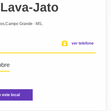
 Lava-Jato
ros,
Campo Grande
- MS,
ver telefone
obre
e este local