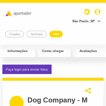
São Paulo, SP
Cuiabá
Animais
Informações
Como chegar
Avaliações
Faça login para enviar fotos
Dog Company - M