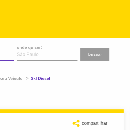
onde quiser:
buscar
ara Veículo
Atual:
Skl Diesel
compartilhar