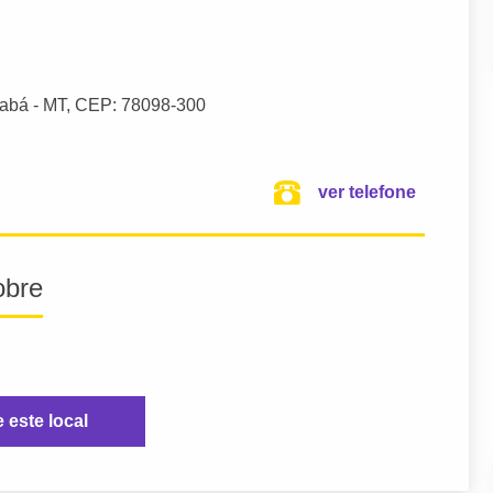
abá
- MT,
CEP: 78098-300
ver telefone
obre
e este local