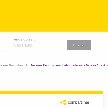
onde quiser:
buscar
os em Veículos
Atual:
Bacana Produções Fotográficas - Nossa Sra Ap
compartilhar