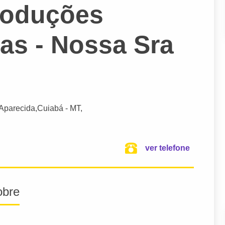
roduções
cas - Nossa Sra
Aparecida,
Cuiabá
- MT,
ver telefone
obre