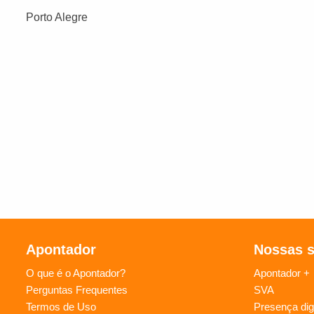
Porto Alegre
Apontador
Nossas 
O que é o Apontador?
Apontador +
Perguntas Frequentes
SVA
Termos de Uso
Presença digi