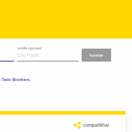
onde quiser:
buscar
:
 Twin Brothers
compartilhar