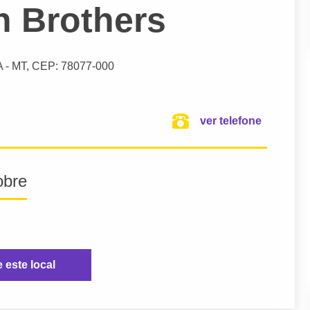
n Brothers
A
- MT,
CEP: 78077-000
ver telefone
obre
e este local