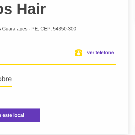
os Hair
s Guararapes
- PE,
CEP: 54350-300
ver telefone
obre
e este local