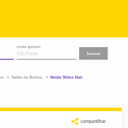
onde quiser:
buscar
ca
Salão de Beleza
Atual:
Neide Stilos Hair
compartilhar