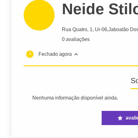
Neide Stil
Rua Quatro
, 1, Ur-06,
Jaboatão Do
0 avaliações
Fechado agora
S
Nenhuma informação disponível ainda.
avali