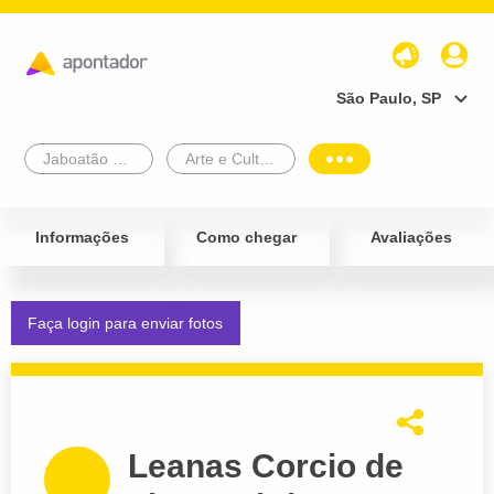
São Paulo, SP
Jaboatão Dos Guararapes
Arte e Cultura
Informações
Como chegar
Avaliações
Faça login para enviar fotos
Leanas Corcio de