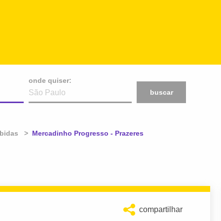
onde quiser:
buscar
bidas
Atual:
Mercadinho Progresso - Prazeres
compartilhar