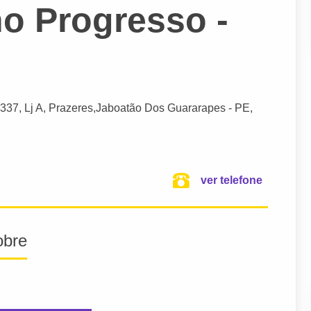
o Progresso -
 337, Lj A, Prazeres,
Jaboatão Dos Guararapes
- PE,
ver telefone
obre