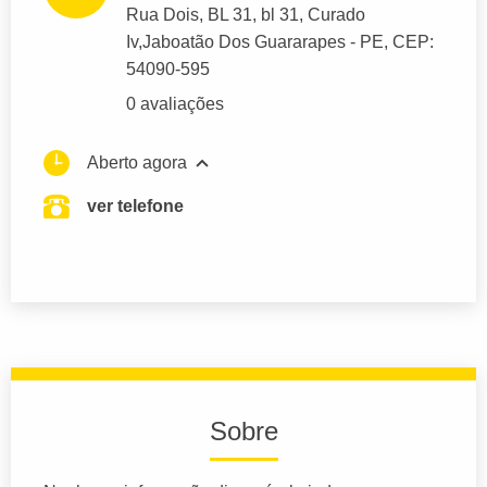
Rua Dois
, BL 31, bl 31, Curado
Iv,
Jaboatão Dos Guararapes
- PE,
CEP:
54090-595
0 avaliações
Aberto agora
ver telefone
Sobre