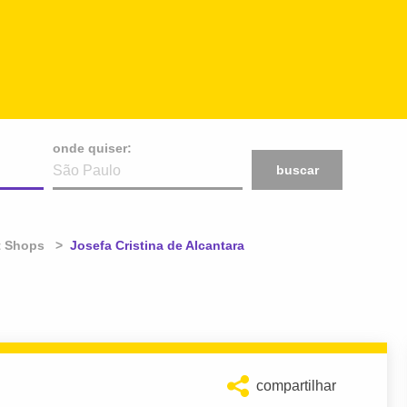
onde quiser:
buscar
t Shops
Atual:
Josefa Cristina de Alcantara
compartilhar