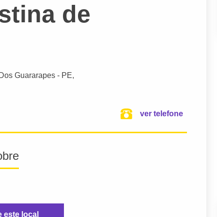
stina de
 Dos Guararapes
- PE,
ver telefone
obre
e este local