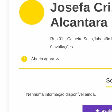
Josefa Cri
Alcantara
Rua 01
, , Cajueiro Seco,
Jaboatão
0 avaliações
Aberto agora
S
Nenhuma informação disponível ainda.
avali