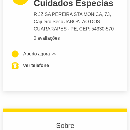
Cuidados Especias
R JZ SA PEREIRA STA MONICA
, 73,
Cajueiro Seco,
JABOATAO DOS
GUARARAPES
- PE,
CEP: 54330-570
0 avaliações
Aberto agora
ver telefone
Sobre