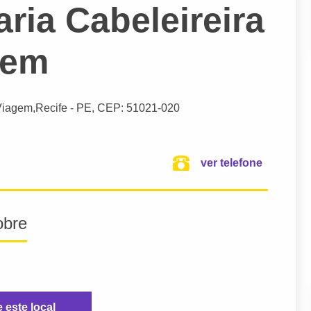
ria Cabeleireira
gem
Viagem,
Recife
- PE,
CEP: 51021-020
ver telefone
obre
e este local