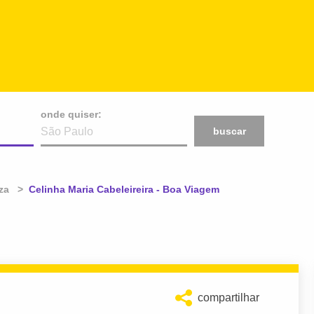
onde quiser:
buscar
za
Atual:
Celinha Maria Cabeleireira - Boa Viagem
compartilhar