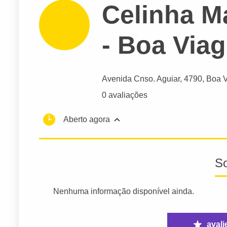
Celinha Ma
- Boa Via
Avenida Cnso. Aguiar
, 4790, Boa 
0 avaliações
Aberto agora
S
Nenhuma informação disponível ainda.
avali