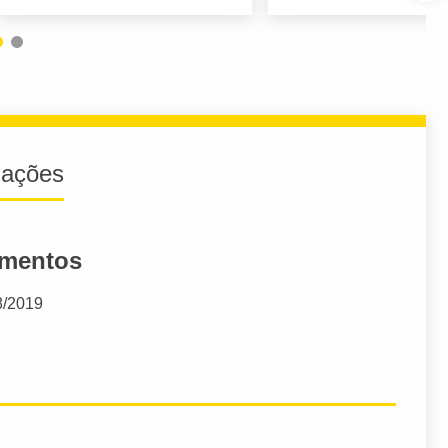
iações
amentos
8/2019