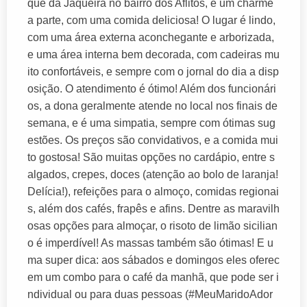
que da Jaqueira no bairro dos Aflitos, é um charme
a parte, com uma comida deliciosa! O lugar é lindo,
com uma área externa aconchegante e arborizada,
e uma área interna bem decorada, com cadeiras mu
ito confortáveis, e sempre com o jornal do dia a disp
osição. O atendimento é ótimo! Além dos funcionári
os, a dona geralmente atende no local nos finais de
semana, e é uma simpatia, sempre com ótimas sug
estões. Os preços são convidativos, e a comida mui
to gostosa! São muitas opções no cardápio, entre s
algados, crepes, doces (atenção ao bolo de laranja!
Delícia!), refeições para o almoço, comidas regionai
s, além dos cafés, frapês e afins. Dentre as maravilh
osas opções para almoçar, o risoto de limão sicilian
o é imperdível! As massas também são ótimas! E u
ma super dica: aos sábados e domingos eles oferec
em um combo para o café da manhã, que pode ser i
ndividual ou para duas pessoas (#MeuMaridoAdor