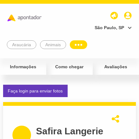
São Paulo, SP
Araucária
Animais
Informações
Como chegar
Avaliações
Faça login para enviar fotos
Safira Langerie