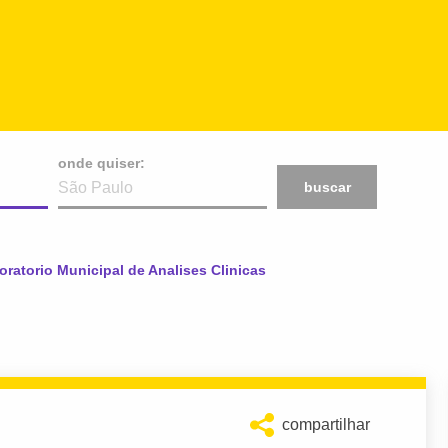
onde quiser:
buscar
al:
oratorio Municipal de Analises Clinicas
compartilhar