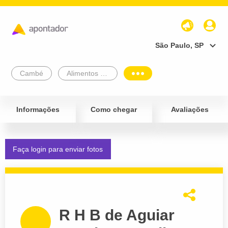
São Paulo, SP
Cambé
Alimentos e Bebidas
Informações
Como chegar
Avaliações
Faça login para enviar fotos
R H B de Aguiar