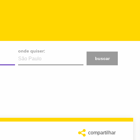
onde quiser:
buscar
compartilhar