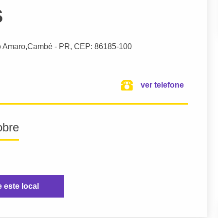
s
o Amaro,
Cambé
- PR,
CEP: 86185-100
ver telefone
obre
e este local