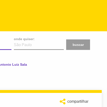
onde quiser:
buscar
tual:
ntonio Luiz Sala
compartilhar