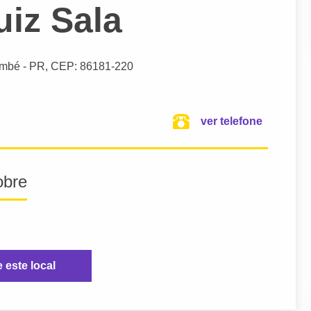
uiz Sala
mbé
- PR,
CEP: 86181-220
ver telefone
obre
e este local