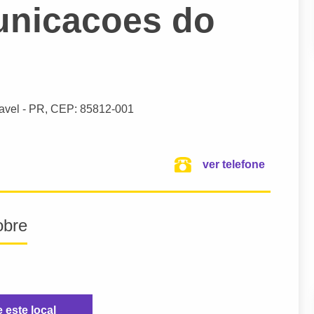
unicacoes do
avel
- PR,
CEP: 85812-001
ver telefone
obre
e este local