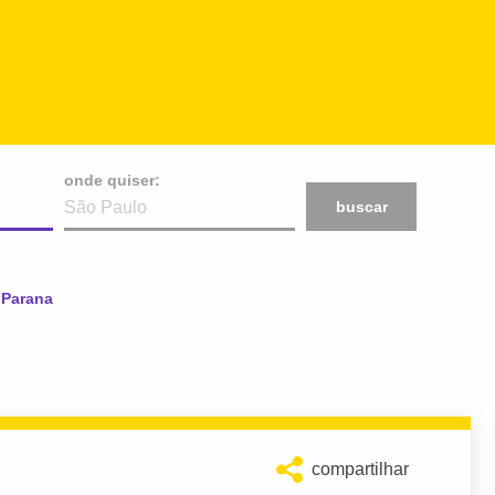
onde quiser:
buscar
 Parana
compartilhar