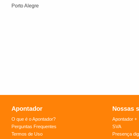
Porto Alegre
Apontador
Nossas 
O que é o Apontador?
Apontador +
Perguntas Frequentes
SVA
Termos de Uso
Presença digi