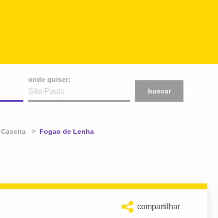
onde quiser:
buscar
Caseira
Atual:
Fogao de Lenha
compartilhar