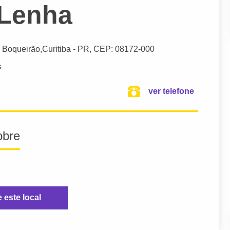
 Lenha
o Boqueirão,
Curitiba
- PR,
CEP: 08172-000
s
ver telefone
obre
e este local