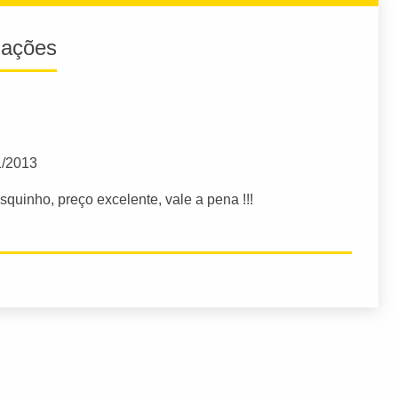
iações
1/2013
quinho, preço excelente, vale a pena !!!