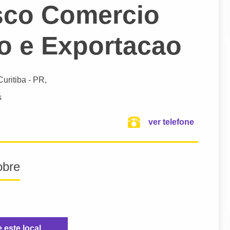
sco Comercio
o e Exportacao
Curitiba
- PR,
s
ver telefone
obre
e este local