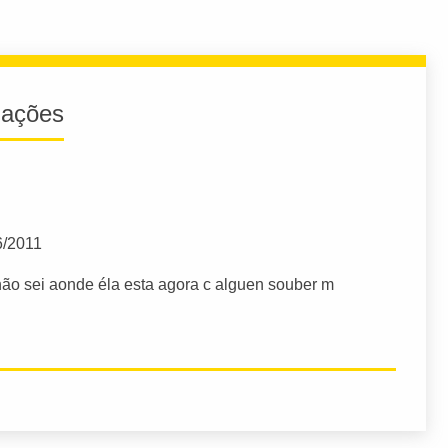
iações
6/2011
não sei aonde éla esta agora c alguen souber m