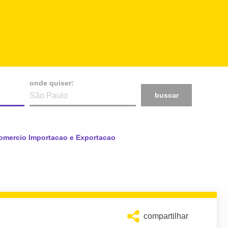
onde quiser:
buscar
omercio Importacao e Exportacao
compartilhar