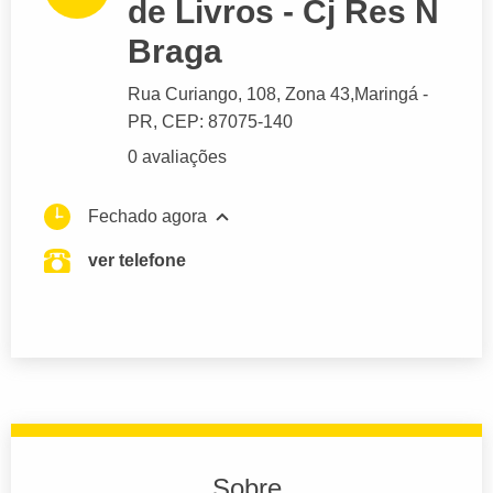
de Livros - Cj Res N
Braga
Rua Curiango
, 108, Zona 43,
Maringá
-
PR,
CEP: 87075-140
0 avaliações
Fechado agora
ver telefone
Sobre