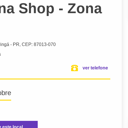
una Shop - Zona
ingá
- PR,
CEP: 87013-070
s
ver telefone
obre
e este local