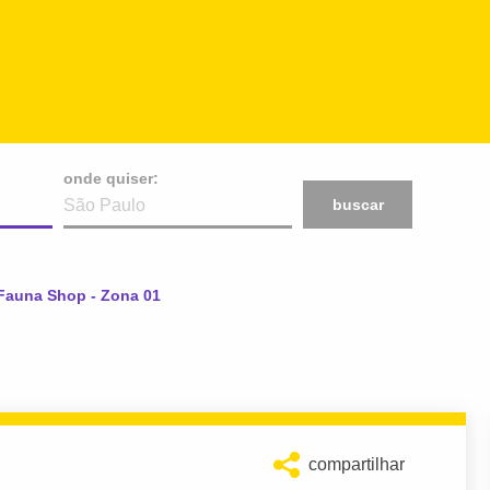
onde quiser:
buscar
 Fauna Shop - Zona 01
compartilhar