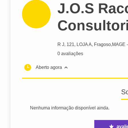
J.O.S Rac
Consultori
R J
, 121, LOJA A, Fragoso,
MAGE
-
0 avaliações
Aberto agora
S
Nenhuma informação disponível ainda.
avali