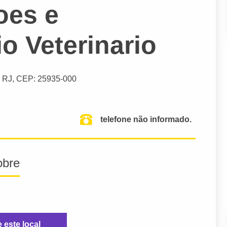
oes e
o Veterinario
 RJ,
CEP: 25935-000
telefone não informado.
obre
e este local