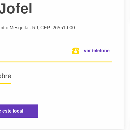
Jofel
ntro,
Mesquita
- RJ,
CEP: 26551-000
ver telefone
obre
e este local