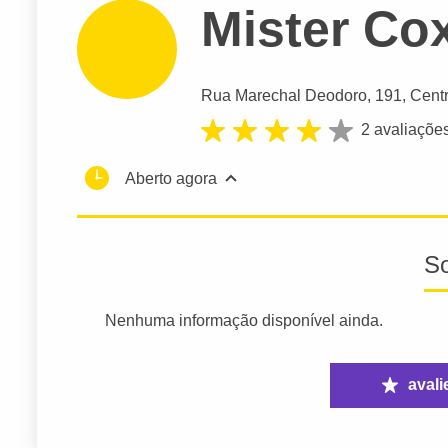
Mister Cox
Rua Marechal Deodoro
, 191, Cent
2 avaliaçõe
Aberto agora
S
Nenhuma informação disponível ainda.
avali