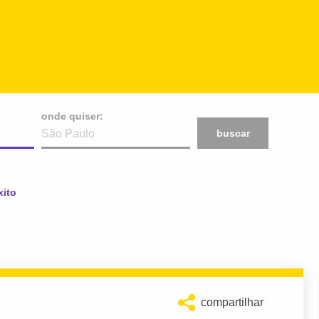
onde quiser:
buscar
xito
compartilhar