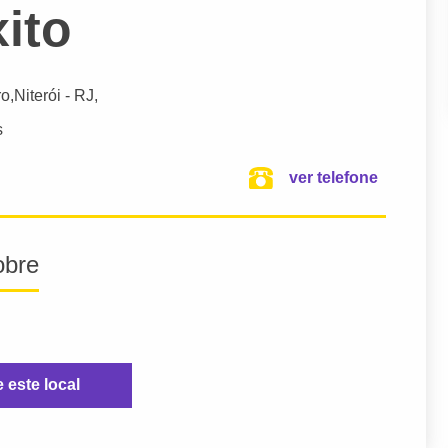
ito
ro,
Niterói
- RJ,
s
ver telefone
obre
e este local