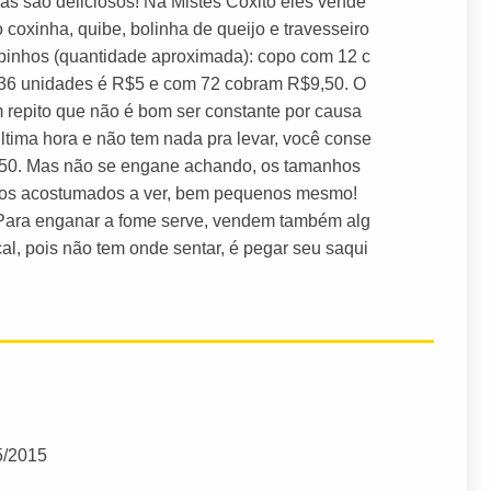
mas são deliciosos! Na Mistes Coxito eles vende
coxinha, quibe, bolinha de queijo e travesseiro
opinhos (quantidade aproximada): copo com 12 c
 36 unidades é R$5 e com 72 cobram R$9,50. O
m repito que não é bom ser constante por causa
última hora e não tem nada pra levar, você conse
8,50. Mas não se engane achando, os tamanhos
mos acostumados a ver, bem pequenos mesmo!
 Para enganar a fome serve, vendem também alg
al, pois não tem onde sentar, é pegar seu saqui
5/2015