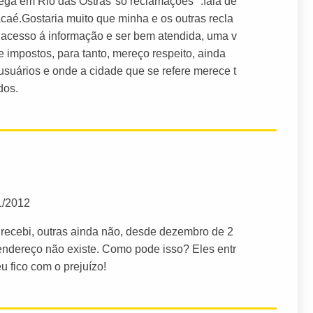
ga em Rio das Ostras''só reclamações" :fala de
aé.Gostaria muito que minha e os outras recla
r acesso á informação e ser bem atendida, uma v
 impostos, para tanto, mereço respeito, ainda
suários e onde a cidade que se refere merece t
dos.
1/2012
recebi, outras ainda não, desde dezembro de 2
endereço não existe. Como pode isso? Eles entr
 fico com o prejuízo!