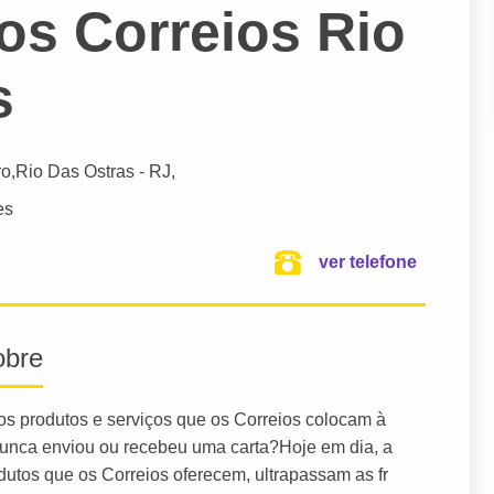
os Correios Rio
s
ro,
Rio Das Ostras
- RJ,
es
ver telefone
obre
, os produtos e serviços que os Correios colocam à
 nunca enviou ou recebeu uma carta?Hoje em dia, a
dutos que os Correios oferecem, ultrapassam as fr