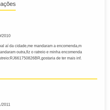
iações
9/2010
soal aí da cidade,me mandaram a encomenda,m
andaram outra,fiz o ratreio e minha encomenda
streio:RJ661750826BR,gostaria de ter mais inf.
1/2011