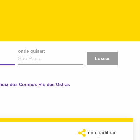
onde quiser:
buscar
l:
cia dos Correios Rio das Ostras
compartilhar