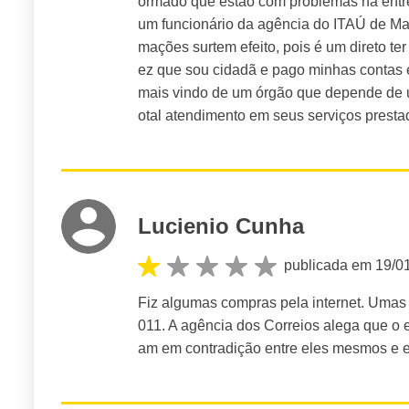
ormado que estão com problemas na entre
um funcionário da agência do ITAÚ de Mac
mações surtem efeito, pois é um direto te
ez que sou cidadã e pago minhas contas e
mais vindo de um órgão que depende de u
otal atendimento em seus serviços presta
Lucienio Cunha
publicada em 19/0
Fiz algumas compras pela internet. Umas 
011. A agência dos Correios alega que o 
am em contradição entre eles mesmos e eu