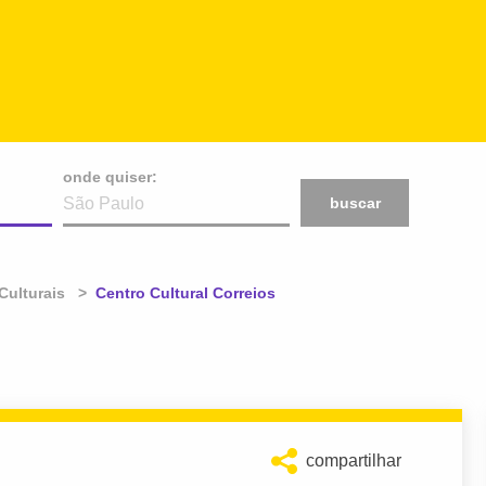
onde quiser:
buscar
Culturais
Atual:
Centro Cultural Correios
compartilhar