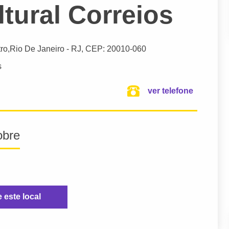
tural Correios
ro,
Rio De Janeiro
- RJ,
CEP: 20010-060
s
ver telefone
obre
e este local