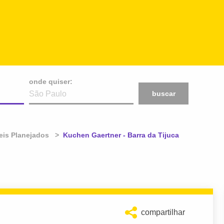
onde quiser:
buscar
is Planejados
Atual:
Kuchen Gaertner - Barra da Tijuca
compartilhar